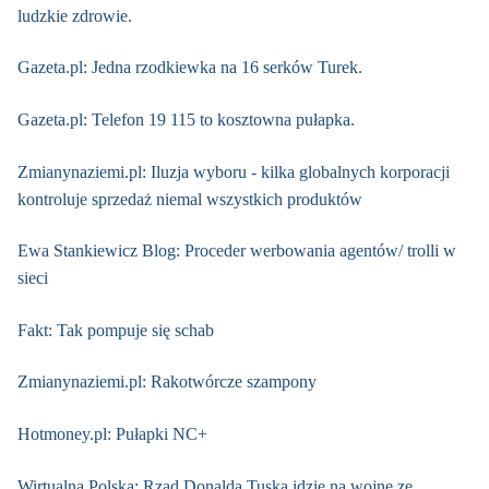
ludzkie zdrowie.
Gazeta.pl: Jedna rzodkiewka na 16 serków Turek.
Gazeta.pl: Telefon 19 115 to kosztowna pułapka.
Zmianynaziemi.pl: Iluzja wyboru - kilka globalnych korporacji
kontroluje sprzedaż niemal wszystkich produktów
Ewa Stankiewicz Blog: Proceder werbowania agentów/ trolli w
sieci
Fakt: Tak pompuje się schab
Zmianynaziemi.pl: Rakotwórcze szampony
Hotmoney.pl: Pułapki NC+
Wirtualna Polska: Rząd Donalda Tuska idzie na wojnę ze