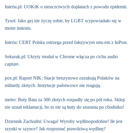
Interia.pl: UOKiK o nieuczciwych dopłatach z powodu epidemii.
Tysol: Jako gej nie życzę sobie, by LGBT wypowiadało się w
moim imieniu.
Interia: CERT Polska ostrzega przed fałszywym sms-em z InPost.
Sekurak.pl: Ukryty moduł w Chrome włącza po cichu audio
capture.
pox.pl: Raport NIK: Stacje benzynowe oszukują Polaków na
miliardy złotych. Instytucje państwowe nie reagują.
metro: Buty Bata za 300 złotych rozpadły się po pół roku. Sklep
nie uznał reklamacji, bo to nie są buty do szurania po chodniku!
Dziennik Zachodni: Uwaga! Wyroby wędlinopodobne! Ile jest
szynki w szynce? Jak rozpoznać prawdziwą wędlinę?