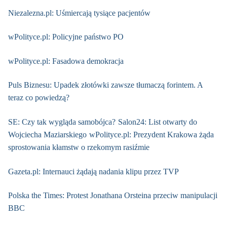
Niezalezna.pl: Uśmiercają tysiące pacjentów
wPolityce.pl: Policyjne państwo PO
wPolityce.pl: Fasadowa demokracja
Puls Biznesu: Upadek złotówki zawsze tłumaczą forintem. A
teraz co powiedzą?
SE: Czy tak wygląda samobójca?
Salon24: List otwarty do
Wojciecha Maziarskiego
wPolityce.pl: Prezydent Krakowa żąda
sprostowania kłamstw o rzekomym rasiźmie
Gazeta.pl: Internauci żądają nadania klipu przez TVP
Polska the Times: Protest Jonathana Orsteina przeciw manipulacji
BBC