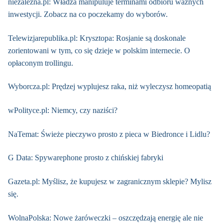
niezalezna.pl: Władza manipuluje terminami odbioru ważnych
inwestycji. Zobacz na co poczekamy do wyborów.
Telewizjarepublika.pl: Krysztopa: Rosjanie są doskonale
zorientowani w tym, co się dzieje w polskim internecie. O
opłaconym trollingu.
Wyborcza.pl: Prędzej wyplujesz raka, niż wyleczysz homeopatią
wPolityce.pl: Niemcy, czy naziści?
NaTemat: Świeże pieczywo prosto z pieca w Biedronce i Lidlu?
G Data: Spywarephone prosto z chińskiej fabryki
Gazeta.pl: Myślisz, że kupujesz w zagranicznym sklepie? Mylisz
się.
WolnaPolska: Nowe żaróweczki – oszczędzają energię ale nie