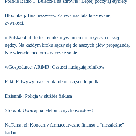
Polskie Radio 1: Bułeczka na zdrowie? Lepiej poczytaj etykiety
Bloomberg Businessweek: Zalewa nas fala fałszowanej
żywności.
mPolska24.pl: Jesteśmy okłamywani co do przyczyn naszej
nędzy. Na każdym kroku sączy się do naszych głów propagandę.
Nie wierzcie mediom - wierzcie sobie.
wGospodarce: ARiMR: Oszuści naciągają rolników
Fakt: Fałszywy majster ukradł mi części do pralki
Dziennik: Policja w służbie fiskusa
Sfora.pl: Uważaj na telefonicznych oszustów!
NaTemat.pl: Koncerny farmaceutyczne finansują "niezależne"
badania.