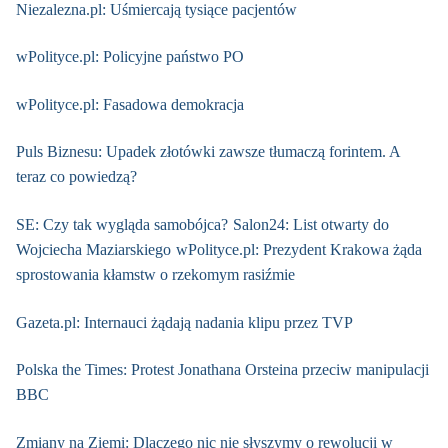
Niezalezna.pl: Uśmiercają tysiące pacjentów
wPolityce.pl: Policyjne państwo PO
wPolityce.pl: Fasadowa demokracja
Puls Biznesu: Upadek złotówki zawsze tłumaczą forintem. A
teraz co powiedzą?
SE: Czy tak wygląda samobójca?
Salon24: List otwarty do
Wojciecha Maziarskiego
wPolityce.pl: Prezydent Krakowa żąda
sprostowania kłamstw o rzekomym rasiźmie
Gazeta.pl: Internauci żądają nadania klipu przez TVP
Polska the Times: Protest Jonathana Orsteina przeciw manipulacji
BBC
Zmiany na Ziemi: Dlaczego nic nie słyszymy o rewolucji w