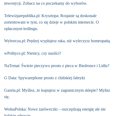
inwestycji. Zobacz na co poczekamy do wyborów.
Telewizjarepublika.pl: Krysztopa: Rosjanie są doskonale
zorientowani w tym, co się dzieje w polskim internecie. O
opłaconym trollingu.
Wyborcza.pl: Prędzej wyplujesz raka, niż wyleczysz homeopatią
wPolityce.pl: Niemcy, czy naziści?
NaTemat: Świeże pieczywo prosto z pieca w Biedronce i Lidlu?
G Data: Spywarephone prosto z chińskiej fabryki
Gazeta.pl: Myślisz, że kupujesz w zagranicznym sklepie? Mylisz
się.
WolnaPolska: Nowe żaróweczki – oszczędzają energię ale nie
ludzkie zdrowie.