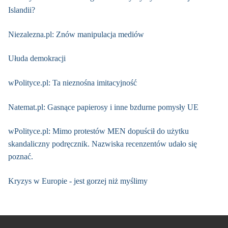
Islandii?
Niezalezna.pl: Znów manipulacja mediów
Ułuda demokracji
wPolityce.pl: Ta nieznośna imitacyjność
Natemat.pl: Gasnące papierosy i inne bzdurne pomysły UE
wPolityce.pl: Mimo protestów MEN dopuścił do użytku
skandaliczny podręcznik. Nazwiska recenzentów udało się
poznać.
Kryzys w Europie - jest gorzej niż myślimy