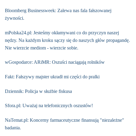
Bloomberg Businessweek: Zalewa nas fala fałszowanej
żywności.
mPolska24.pl: Jesteśmy okłamywani co do przyczyn naszej
nędzy. Na każdym kroku sączy się do naszych głów propagandę.
Nie wierzcie mediom - wierzcie sobie.
wGospodarce: ARiMR: Oszuści naciągają rolników
Fakt: Fałszywy majster ukradł mi części do pralki
Dziennik: Policja w służbie fiskusa
Sfora.pl: Uważaj na telefonicznych oszustów!
NaTemat.pl: Koncerny farmaceutyczne finansują "niezależne"
badania.