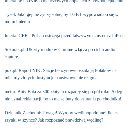
Interia.pl: UOKiK o nieuczciwych dopłatach z powodu epidemii.
Tysol: Jako gej nie życzę sobie, by LGBT wypowiadało się w
moim imieniu.
Interia: CERT Polska ostrzega przed fałszywym sms-em z InPost.
Sekurak.pl: Ukryty moduł w Chrome włącza po cichu audio
capture.
pox.pl: Raport NIK: Stacje benzynowe oszukują Polaków na
miliardy złotych. Instytucje państwowe nie reagują.
metro: Buty Bata za 300 złotych rozpadły się po pół roku. Sklep
nie uznał reklamacji, bo to nie są buty do szurania po chodniku!
Dziennik Zachodni: Uwaga! Wyroby wędlinopodobne! Ile jest
szynki w szynce? Jak rozpoznać prawdziwą wędlinę?