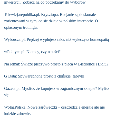
inwestycji. Zobacz na co poczekamy do wyborów.
Telewizjarepublika.pl: Krysztopa: Rosjanie są doskonale
zorientowani w tym, co się dzieje w polskim internecie. O
opłaconym trollingu.
Wyborcza.pl: Prędzej wyplujesz raka, niż wyleczysz homeopatią
wPolityce.pl: Niemcy, czy naziści?
NaTemat: Świeże pieczywo prosto z pieca w Biedronce i Lidlu?
G Data: Spywarephone prosto z chińskiej fabryki
Gazeta.pl: Myślisz, że kupujesz w zagranicznym sklepie? Mylisz
się.
WolnaPolska: Nowe żaróweczki – oszczędzają energię ale nie
ludzkie zdrowie.