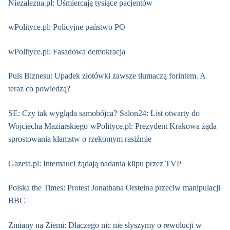
Niezalezna.pl: Uśmiercają tysiące pacjentów
wPolityce.pl: Policyjne państwo PO
wPolityce.pl: Fasadowa demokracja
Puls Biznesu: Upadek złotówki zawsze tłumaczą forintem. A
teraz co powiedzą?
SE: Czy tak wygląda samobójca?
Salon24: List otwarty do
Wojciecha Maziarskiego
wPolityce.pl: Prezydent Krakowa żąda
sprostowania kłamstw o rzekomym rasiźmie
Gazeta.pl: Internauci żądają nadania klipu przez TVP
Polska the Times: Protest Jonathana Orsteina przeciw manipulacji
BBC
Zmiany na Ziemi: Dlaczego nic nie słyszymy o rewolucji w