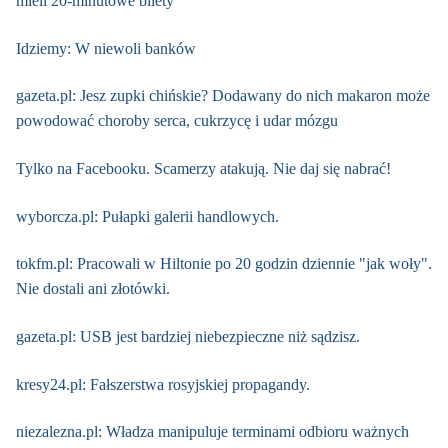
mieli 20-minutowe bilety
Idziemy: W niewoli banków
gazeta.pl: Jesz zupki chińskie? Dodawany do nich makaron może
powodować choroby serca, cukrzycę i udar mózgu
Tylko na Facebooku. Scamerzy atakują. Nie daj się nabrać!
wyborcza.pl: Pułapki galerii handlowych.
tokfm.pl: Pracowali w Hiltonie po 20 godzin dziennie "jak woły".
Nie dostali ani złotówki.
gazeta.pl: USB jest bardziej niebezpieczne niż sądzisz.
kresy24.pl: Fałszerstwa rosyjskiej propagandy.
niezalezna.pl: Władza manipuluje terminami odbioru ważnych