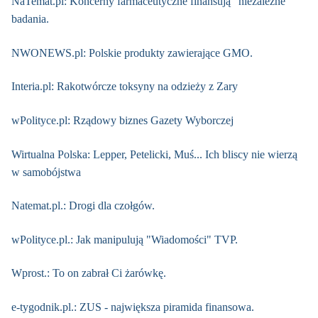
NaTemat.pl: Koncerny farmaceutyczne finansują "niezależne"
badania.
NWONEWS.pl: Polskie produkty zawierające GMO.
Interia.pl: Rakotwórcze toksyny na odzieży z Zary
wPolityce.pl: Rządowy biznes Gazety Wyborczej
Wirtualna Polska: Lepper, Petelicki, Muś... Ich bliscy nie wierzą
w samobójstwa
Natemat.pl.: Drogi dla czołgów.
wPolityce.pl.: Jak manipulują "Wiadomości" TVP.
Wprost.: To on zabrał Ci żarówkę.
e-tygodnik.pl.: ZUS - największa piramida finansowa.