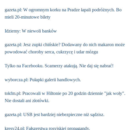
gazeta.pl: W ogromnym korku na Pradze łapali podróżnych. Bo
mieli 20-minutowe bilety
Idziemy: W niewoli banków
gazeta.pl: Jesz zupki chińskie? Dodawany do nich makaron może
powodować choroby serca, cukrzycę i udar mózgu
Tylko na Facebooku. Scamerzy atakują. Nie daj się nabrać!
wyborcza.pl: Pułapki galerii handlowych.
tokfm.pl: Pracowali w Hiltonie po 20 godzin dziennie "jak woły".
Nie dostali ani złotówki.
gazeta.pl: USB jest bardziej niebezpieczne niż sądzisz.
kresy24.pl: Fałszerstwa rosyjskiej propagandy.