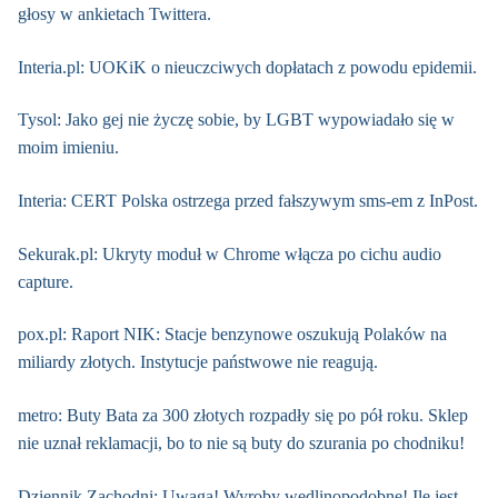
głosy w ankietach Twittera.
Interia.pl: UOKiK o nieuczciwych dopłatach z powodu epidemii.
Tysol: Jako gej nie życzę sobie, by LGBT wypowiadało się w
moim imieniu.
Interia: CERT Polska ostrzega przed fałszywym sms-em z InPost.
Sekurak.pl: Ukryty moduł w Chrome włącza po cichu audio
capture.
pox.pl: Raport NIK: Stacje benzynowe oszukują Polaków na
miliardy złotych. Instytucje państwowe nie reagują.
metro: Buty Bata za 300 złotych rozpadły się po pół roku. Sklep
nie uznał reklamacji, bo to nie są buty do szurania po chodniku!
Dziennik Zachodni: Uwaga! Wyroby wędlinopodobne! Ile jest