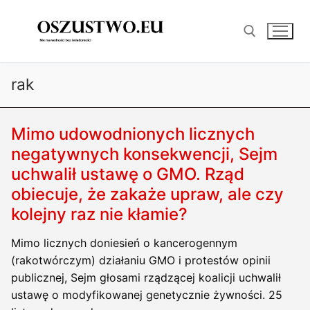
Przejdź
do
treści
rak
Szukaj:
Mimo udowodnionych licznych
negatywnych konsekwencji, Sejm
uchwalił ustawę o GMO. Rząd
obiecuje, że zakaże upraw, ale czy
kolejny raz nie kłamie?
Mimo licznych doniesień o kancerogennym
(rakotwórczym) działaniu GMO i protestów opinii
publicznej, Sejm głosami rządzącej koalicji uchwalił
ustawę o modyfikowanej genetycznie żywności. 25