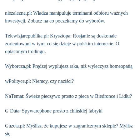
niezalezna.pl: Władza manipuluje terminami odbioru ważnych
inwestycji. Zobacz na co poczekamy do wyborów.
Telewizjarepublika.pl: Krysztopa: Rosjanie są doskonale
zorientowani w tym, co się dzieje w polskim internecie. O
opłaconym trollingu.
Wyborcza.pl: Prędzej wyplujesz raka, niż wyleczysz homeopatią
wPolityce.pl: Niemcy, czy naziści?
NaTemat: Świeże pieczywo prosto z pieca w Biedronce i Lidlu?
G Data: Spywarephone prosto z chińskiej fabryki
Gazeta.pl: Myślisz, że kupujesz w zagranicznym sklepie? Mylisz
się.