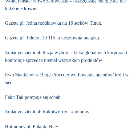
WolnaPolska: Nowe żaróweczki – oszczędzają energię ale nie
ludzkie zdrowie.
Gazeta.pl: Jedna rzodkiewka na 16 serków Turek.
Gazeta.pl: Telefon 19 115 to kosztowna pułapka.
Zmianynaziemi.pl: Iluzja wyboru - kilka globalnych korporacji
kontroluje sprzedaż niemal wszystkich produktów
Ewa Stankiewicz Blog: Proceder werbowania agentów/ trolli w
sieci
Fakt: Tak pompuje się schab
Zmianynaziemi.pl: Rakotwórcze szampony
Hotmoney.pl: Pułapki NC+