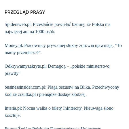
PRZEGLĄD PRASY
Spidersweb.pl: Przestańcie powielać bzdurę, że Polska ma
najwięcej aut na 1000 osób.
Money.pl: Pracownicy prywatnej służby zdrowia ujawniają. "To
mamy przemilczeć”.
Odkrywamyzakryte.pl: Demagog – „polskie ministerstwo
prawdy”.
businessinsider.com.pl: Plaga oszustw na Blika. Przechwycony
kod ze zrzutka.pl i pieniądze dostaje złodziej.
Interia.pl: Nocna walka o bilety InIntercity. Nieuwaga słono
kosztuje.
Forum Żydów Polskich: Degermanizacja Holocaustu.