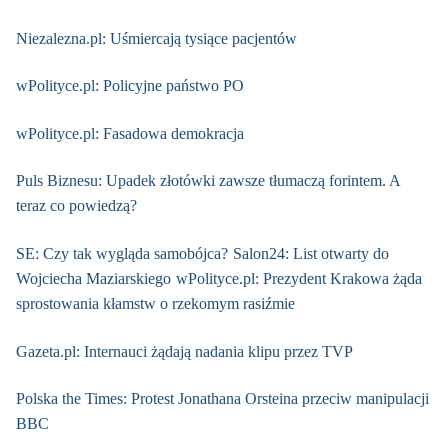
Niezalezna.pl: Uśmiercają tysiące pacjentów
wPolityce.pl: Policyjne państwo PO
wPolityce.pl: Fasadowa demokracja
Puls Biznesu: Upadek złotówki zawsze tłumaczą forintem. A
teraz co powiedzą?
SE: Czy tak wygląda samobójca?
Salon24: List otwarty do
Wojciecha Maziarskiego
wPolityce.pl: Prezydent Krakowa żąda
sprostowania kłamstw o rzekomym rasiźmie
Gazeta.pl: Internauci żądają nadania klipu przez TVP
Polska the Times: Protest Jonathana Orsteina przeciw manipulacji
BBC