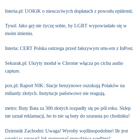
Interia.pl: UOKiK o nieuczciwych dopłatach z powodu epidemii.
Tysol: Jako gej nie życzę sobie, by LGBT wypowiadało się w
moim imieniu.
Interia: CERT Polska ostrzega przed fałszywym sms-em z InPost.
Sekurak.pl: Ukryty moduł w Chrome włącza po cichu audio
capture.
pox.pl: Raport NIK: Stacje benzynowe oszukują Polaków na
miliardy złotych. Instytucje państwowe nie reagują.
metro: Buty Bata za 300 złotych rozpadły się po pół roku. Sklep
nie uznał reklamacji, bo to nie są buty do szurania po chodniku!
Dziennik Zachodni: Uwaga! Wyroby wędlinopodobne! Ile jest
szynki w szynce? Jak rozpoznać prawdziwą wędlinę?