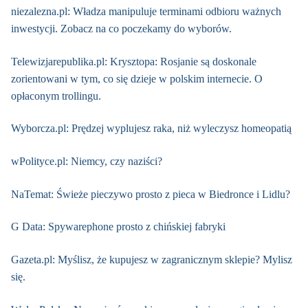
niezalezna.pl: Władza manipuluje terminami odbioru ważnych
inwestycji. Zobacz na co poczekamy do wyborów.
Telewizjarepublika.pl: Krysztopa: Rosjanie są doskonale
zorientowani w tym, co się dzieje w polskim internecie. O
opłaconym trollingu.
Wyborcza.pl: Prędzej wyplujesz raka, niż wyleczysz homeopatią
wPolityce.pl: Niemcy, czy naziści?
NaTemat: Świeże pieczywo prosto z pieca w Biedronce i Lidlu?
G Data: Spywarephone prosto z chińskiej fabryki
Gazeta.pl: Myślisz, że kupujesz w zagranicznym sklepie? Mylisz
się.