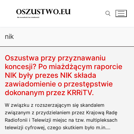
Przejdź
do
treści
nik
Szukaj:
Oszustwa przy przyznawaniu
koncesji? Po miażdżącym raporcie
NIK były prezes NIK składa
zawiadomienie o przestępstwie
dokonanym przez KRRiTV.
W związku z rozszerzającym się skandalem
związanym z przydzielaniem przez Krajową Radę
Radiofonii i Telewizji miejsc na tzw. multipleksach
telewizji cyfrowej, czego skutkiem było m.in.…