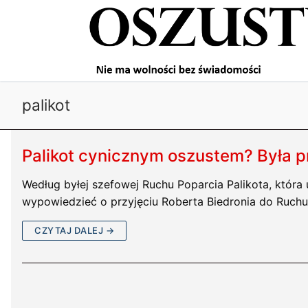
Przejdź
do
treści
palikot
Palikot cynicznym oszustem? Była p
Według byłej szefowej Ruchu Poparcia Palikota, która u
wypowiedzieć o przyjęciu Roberta Biedronia do Ruchu
CZYTAJ DALEJ →