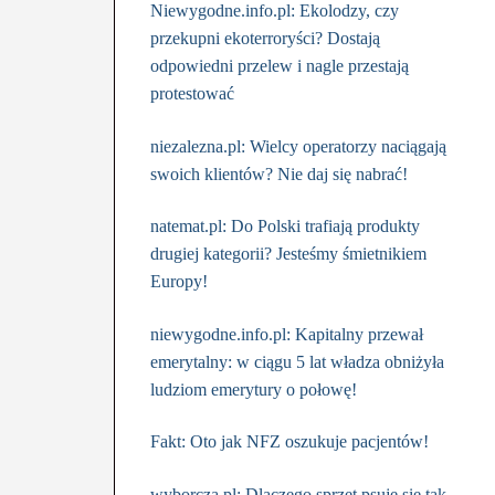
Niewygodne.info.pl: Ekolodzy, czy
przekupni ekoterroryści? Dostają
odpowiedni przelew i nagle przestają
protestować
niezalezna.pl: Wielcy operatorzy naciągają
swoich klientów? Nie daj się nabrać!
natemat.pl: Do Polski trafiają produkty
drugiej kategorii? Jesteśmy śmietnikiem
Europy!
niewygodne.info.pl: Kapitalny przewał
emerytalny: w ciągu 5 lat władza obniżyła
ludziom emerytury o połowę!
Fakt: Oto jak NFZ oszukuje pacjentów!
wyborcza.pl: Dlaczego sprzęt psuje się tak