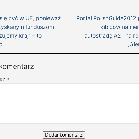
igacja
i
Następny
su
 się być w UE, ponieważ
Portal PolishGuide2012.p
wpis:
uzyskanym funduszom
kibiców na niei
ujemy kraj” – to
autostradę A2 i na 
o.
„Gie
 komentarz
ARZ
*