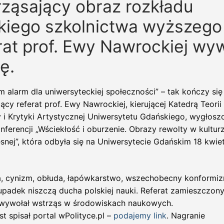
ząsający obraz rozkładu
kiego szkolnictwa wyższego
rat prof. Ewy Nawrockiej wyw
ę.
 alarm dla uniwersyteckiej społeczności” – tak kończy się
ący referat prof. Ewy Nawrockiej, kierującej Katedrą Teorii
y i Krytyki Artystycznej Uniwersytetu Gdańskiego, wygłos
nferencji „Wściekłość i oburzenie. Obrazy rewolty w kultur
snej”, która odbyła się na Uniwersytecie Gdańskim 18 kwie
, cynizm, obłuda, łapówkarstwo, wszechobecny konformiz
upadek niszczą ducha polskiej nauki. Referat zamieszczon
wywołał wstrząs w środowiskach naukowych.
st spisał portal wPolityce.pl –
podajemy link
. Nagranie