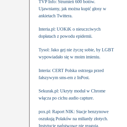
TVP Info: Strumień 600 botów.
Ujawniamy, jak można kupić głosy w
ankietach Twittera.
Interia.pl: UOKiK o nieuczciwych
dopłatach z powodu epidemii.
Tysol: Jako gej nie życzę sobie, by LGBT
wypowiadało się w moim imieniu.
Interia: CERT Polska ostrzega przed
fałszywym sms-em z InPost.
Sekurak.pl: Ukryty moduł w Chrome
włącza po cichu audio capture.
pox.pl: Raport NIK: Stacje benzynowe
oszukują Polaków na miliardy złotych.
Instytucje państwowe nie reagują.