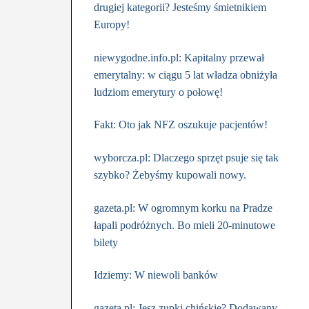
drugiej kategorii? Jesteśmy śmietnikiem
Europy!
niewygodne.info.pl: Kapitalny przewał
emerytalny: w ciągu 5 lat władza obniżyła
ludziom emerytury o połowę!
Fakt: Oto jak NFZ oszukuje pacjentów!
wyborcza.pl: Dlaczego sprzęt psuje się tak
szybko? Żebyśmy kupowali nowy.
gazeta.pl: W ogromnym korku na Pradze
łapali podróżnych. Bo mieli 20-minutowe
bilety
Idziemy: W niewoli banków
gazeta.pl: Jesz zupki chińskie? Dodawany