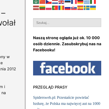
 –
ołał
Search
for:
Naszą stronę ogląda już ok. 10 000
osób dziennie. Zasubskrybuj nas na
Facebooku!
zony w
ze
tnia 2012
m i
PRZEGLĄD PRASY
y na
Spidersweb.pl: Przestańcie powielać
bzdurę, że Polska ma najwięcej aut na 1000