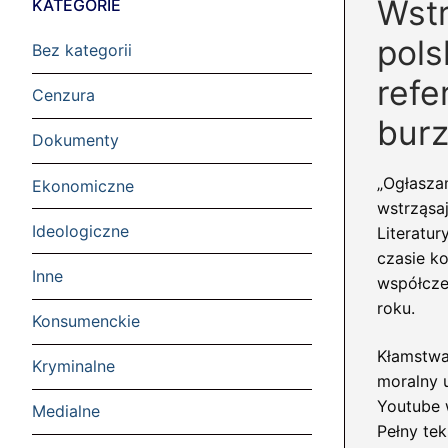
Wstr
KATEGORIE
pols
Bez kategorii
refe
Cenzura
burz
Dokumenty
„Ogłaszam
Ekonomiczne
wstrząsaj
Ideologiczne
Literatur
czasie ko
Inne
współcze
roku.
Konsumenckie
Kłamstwa
Kryminalne
moralny 
Youtube 
Medialne
Pełny tek