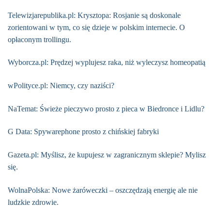
Telewizjarepublika.pl: Krysztopa: Rosjanie są doskonale
zorientowani w tym, co się dzieje w polskim internecie. O
opłaconym trollingu.
Wyborcza.pl: Prędzej wyplujesz raka, niż wyleczysz homeopatią
wPolityce.pl: Niemcy, czy naziści?
NaTemat: Świeże pieczywo prosto z pieca w Biedronce i Lidlu?
G Data: Spywarephone prosto z chińskiej fabryki
Gazeta.pl: Myślisz, że kupujesz w zagranicznym sklepie? Mylisz
się.
WolnaPolska: Nowe żaróweczki – oszczędzają energię ale nie
ludzkie zdrowie.