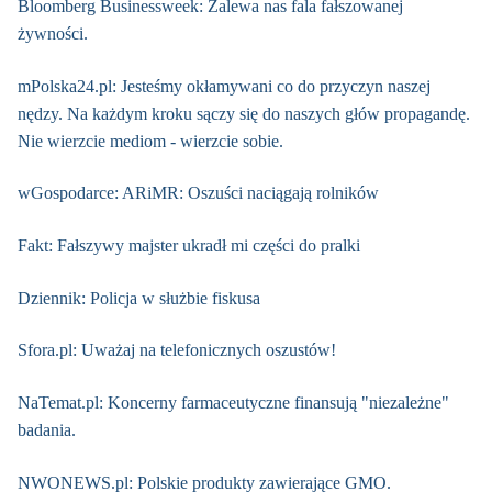
Bloomberg Businessweek: Zalewa nas fala fałszowanej
żywności.
mPolska24.pl: Jesteśmy okłamywani co do przyczyn naszej
nędzy. Na każdym kroku sączy się do naszych głów propagandę.
Nie wierzcie mediom - wierzcie sobie.
wGospodarce: ARiMR: Oszuści naciągają rolników
Fakt: Fałszywy majster ukradł mi części do pralki
Dziennik: Policja w służbie fiskusa
Sfora.pl: Uważaj na telefonicznych oszustów!
NaTemat.pl: Koncerny farmaceutyczne finansują "niezależne"
badania.
NWONEWS.pl: Polskie produkty zawierające GMO.