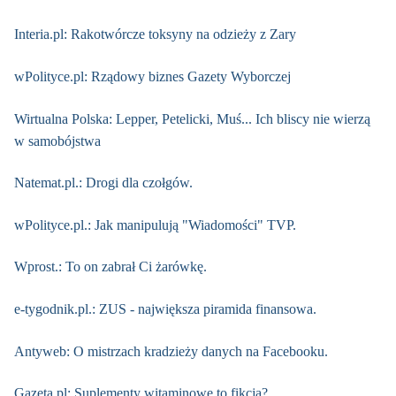
Interia.pl: Rakotwórcze toksyny na odzieży z Zary
wPolityce.pl: Rządowy biznes Gazety Wyborczej
Wirtualna Polska: Lepper, Petelicki, Muś... Ich bliscy nie wierzą
w samobójstwa
Natemat.pl.: Drogi dla czołgów.
wPolityce.pl.: Jak manipulują "Wiadomości" TVP.
Wprost.: To on zabrał Ci żarówkę.
e-tygodnik.pl.: ZUS - największa piramida finansowa.
Antyweb: O mistrzach kradzieży danych na Facebooku.
Gazeta.pl: Suplementy witaminowe to fikcja?