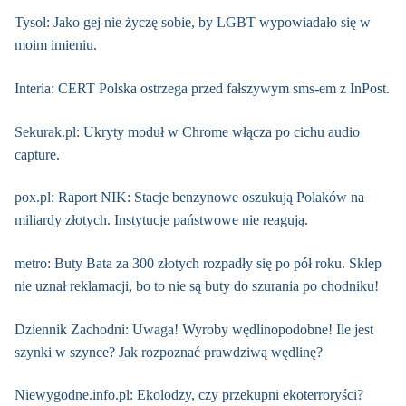
Tysol: Jako gej nie życzę sobie, by LGBT wypowiadało się w
moim imieniu.
Interia: CERT Polska ostrzega przed fałszywym sms-em z InPost.
Sekurak.pl: Ukryty moduł w Chrome włącza po cichu audio
capture.
pox.pl: Raport NIK: Stacje benzynowe oszukują Polaków na
miliardy złotych. Instytucje państwowe nie reagują.
metro: Buty Bata za 300 złotych rozpadły się po pół roku. Sklep
nie uznał reklamacji, bo to nie są buty do szurania po chodniku!
Dziennik Zachodni: Uwaga! Wyroby wędlinopodobne! Ile jest
szynki w szynce? Jak rozpoznać prawdziwą wędlinę?
Niewygodne.info.pl: Ekolodzy, czy przekupni ekoterroryści?