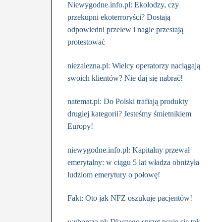
Niewygodne.info.pl: Ekolodzy, czy
przekupni ekoterroryści? Dostają
odpowiedni przelew i nagle przestają
protestować
niezalezna.pl: Wielcy operatorzy naciągają
swoich klientów? Nie daj się nabrać!
natemat.pl: Do Polski trafiają produkty
drugiej kategorii? Jesteśmy śmietnikiem
Europy!
niewygodne.info.pl: Kapitalny przewał
emerytalny: w ciągu 5 lat władza obniżyła
ludziom emerytury o połowę!
Fakt: Oto jak NFZ oszukuje pacjentów!
wyborcza.pl: Dlaczego sprzęt psuje się tak