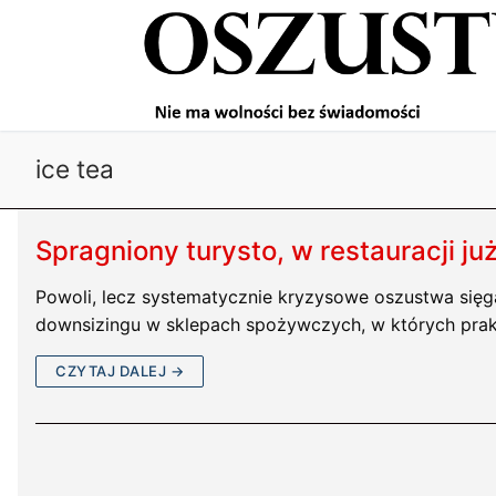
Przejdź
do
treści
ice tea
Spragniony turysto, w restauracji ju
Powoli, lecz systematycznie kryzysowe oszustwa sięg
downsizingu w sklepach spożywczych, w których prak
CZYTAJ DALEJ →