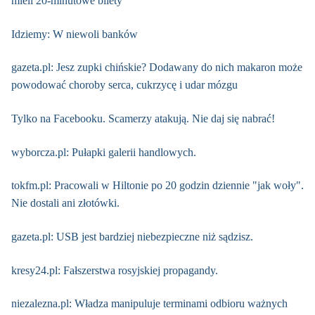
mieli 20-minutowe bilety
Idziemy: W niewoli banków
gazeta.pl: Jesz zupki chińskie? Dodawany do nich makaron może
powodować choroby serca, cukrzycę i udar mózgu
Tylko na Facebooku. Scamerzy atakują. Nie daj się nabrać!
wyborcza.pl: Pułapki galerii handlowych.
tokfm.pl: Pracowali w Hiltonie po 20 godzin dziennie "jak woły".
Nie dostali ani złotówki.
gazeta.pl: USB jest bardziej niebezpieczne niż sądzisz.
kresy24.pl: Fałszerstwa rosyjskiej propagandy.
niezalezna.pl: Władza manipuluje terminami odbioru ważnych