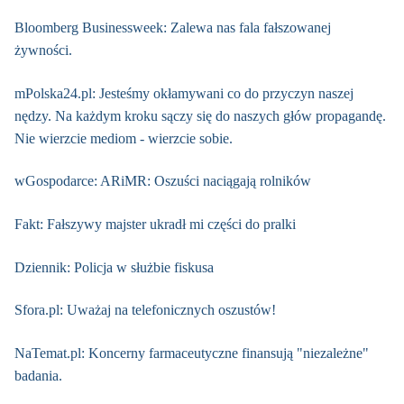
Bloomberg Businessweek: Zalewa nas fala fałszowanej
żywności.
mPolska24.pl: Jesteśmy okłamywani co do przyczyn naszej
nędzy. Na każdym kroku sączy się do naszych głów propagandę.
Nie wierzcie mediom - wierzcie sobie.
wGospodarce: ARiMR: Oszuści naciągają rolników
Fakt: Fałszywy majster ukradł mi części do pralki
Dziennik: Policja w służbie fiskusa
Sfora.pl: Uważaj na telefonicznych oszustów!
NaTemat.pl: Koncerny farmaceutyczne finansują "niezależne"
badania.