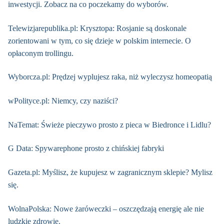
inwestycji. Zobacz na co poczekamy do wyborów.
Telewizjarepublika.pl: Krysztopa: Rosjanie są doskonale
zorientowani w tym, co się dzieje w polskim internecie. O
opłaconym trollingu.
Wyborcza.pl: Prędzej wyplujesz raka, niż wyleczysz homeopatią
wPolityce.pl: Niemcy, czy naziści?
NaTemat: Świeże pieczywo prosto z pieca w Biedronce i Lidlu?
G Data: Spywarephone prosto z chińskiej fabryki
Gazeta.pl: Myślisz, że kupujesz w zagranicznym sklepie? Mylisz
się.
WolnaPolska: Nowe żaróweczki – oszczędzają energię ale nie
ludzkie zdrowie.