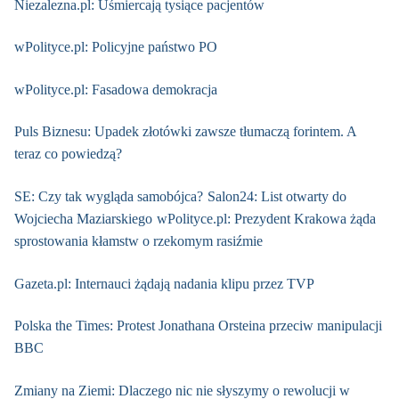
Niezalezna.pl: Uśmiercają tysiące pacjentów
wPolityce.pl: Policyjne państwo PO
wPolityce.pl: Fasadowa demokracja
Puls Biznesu: Upadek złotówki zawsze tłumaczą forintem. A
teraz co powiedzą?
SE: Czy tak wygląda samobójca?
Salon24: List otwarty do
Wojciecha Maziarskiego
wPolityce.pl: Prezydent Krakowa żąda
sprostowania kłamstw o rzekomym rasiźmie
Gazeta.pl: Internauci żądają nadania klipu przez TVP
Polska the Times: Protest Jonathana Orsteina przeciw manipulacji
BBC
Zmiany na Ziemi: Dlaczego nic nie słyszymy o rewolucji w