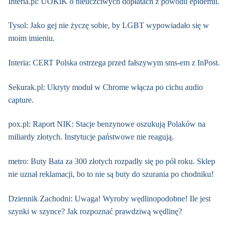
Interia.pl: UOKiK o nieuczciwych dopłatach z powodu epidemii.
Tysol: Jako gej nie życzę sobie, by LGBT wypowiadało się w
moim imieniu.
Interia: CERT Polska ostrzega przed fałszywym sms-em z InPost.
Sekurak.pl: Ukryty moduł w Chrome włącza po cichu audio
capture.
pox.pl: Raport NIK: Stacje benzynowe oszukują Polaków na
miliardy złotych. Instytucje państwowe nie reagują.
metro: Buty Bata za 300 złotych rozpadły się po pół roku. Sklep
nie uznał reklamacji, bo to nie są buty do szurania po chodniku!
Dziennik Zachodni: Uwaga! Wyroby wędlinopodobne! Ile jest
szynki w szynce? Jak rozpoznać prawdziwą wędlinę?