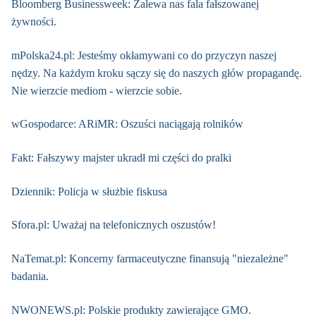
Bloomberg Businessweek: Zalewa nas fala fałszowanej
żywności.
mPolska24.pl: Jesteśmy okłamywani co do przyczyn naszej
nędzy. Na każdym kroku sączy się do naszych głów propagandę.
Nie wierzcie mediom - wierzcie sobie.
wGospodarce: ARiMR: Oszuści naciągają rolników
Fakt: Fałszywy majster ukradł mi części do pralki
Dziennik: Policja w służbie fiskusa
Sfora.pl: Uważaj na telefonicznych oszustów!
NaTemat.pl: Koncerny farmaceutyczne finansują "niezależne"
badania.
NWONEWS.pl: Polskie produkty zawierające GMO.