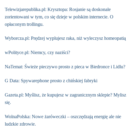
Telewizjarepublika.pl: Krysztopa: Rosjanie są doskonale
zorientowani w tym, co się dzieje w polskim internecie. O
opłaconym trollingu.
Wyborcza.pl: Prędzej wyplujesz raka, niż wyleczysz homeopatią
wPolityce.pl: Niemcy, czy naziści?
NaTemat: Świeże pieczywo prosto z pieca w Biedronce i Lidlu?
G Data: Spywarephone prosto z chińskiej fabryki
Gazeta.pl: Myślisz, że kupujesz w zagranicznym sklepie? Mylisz
się.
WolnaPolska: Nowe żaróweczki – oszczędzają energię ale nie
ludzkie zdrowie.