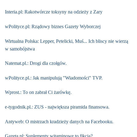
Interia.pl: Rakotwórcze toksyny na odzieży z Zary
wPolityce.pl: Rządowy biznes Gazety Wyborczej
Wirtualna Polska: Lepper, Petelicki, Muś... Ich bliscy nie wierzą
w samobójstwa
Natemat.pl.: Drogi dla czołgów.
wPolityce.pl.: Jak manipulują "Wiadomości" TVP.
Wprost.: To on zabrał Ci żarówkę.
e-tygodnik.pl.: ZUS - największa piramida finansowa.
Antyweb: O mistrzach kradzieży danych na Facebooku.
Gazeta.pl: Suplementy witaminowe to fikcja?