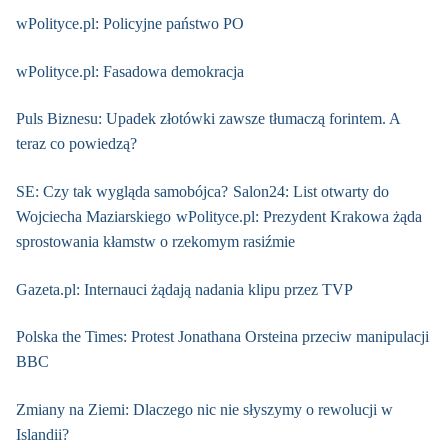
wPolityce.pl: Policyjne państwo PO
wPolityce.pl: Fasadowa demokracja
Puls Biznesu: Upadek złotówki zawsze tłumaczą forintem. A
teraz co powiedzą?
SE: Czy tak wygląda samobójca?
Salon24: List otwarty do
Wojciecha Maziarskiego
wPolityce.pl: Prezydent Krakowa żąda
sprostowania kłamstw o rzekomym rasiźmie
Gazeta.pl: Internauci żądają nadania klipu przez TVP
Polska the Times: Protest Jonathana Orsteina przeciw manipulacji
BBC
Zmiany na Ziemi: Dlaczego nic nie słyszymy o rewolucji w
Islandii?