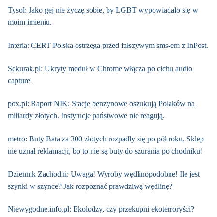
Tysol: Jako gej nie życzę sobie, by LGBT wypowiadało się w
moim imieniu.
Interia: CERT Polska ostrzega przed fałszywym sms-em z InPost.
Sekurak.pl: Ukryty moduł w Chrome włącza po cichu audio
capture.
pox.pl: Raport NIK: Stacje benzynowe oszukują Polaków na
miliardy złotych. Instytucje państwowe nie reagują.
metro: Buty Bata za 300 złotych rozpadły się po pół roku. Sklep
nie uznał reklamacji, bo to nie są buty do szurania po chodniku!
Dziennik Zachodni: Uwaga! Wyroby wędlinopodobne! Ile jest
szynki w szynce? Jak rozpoznać prawdziwą wędlinę?
Niewygodne.info.pl: Ekolodzy, czy przekupni ekoterroryści?