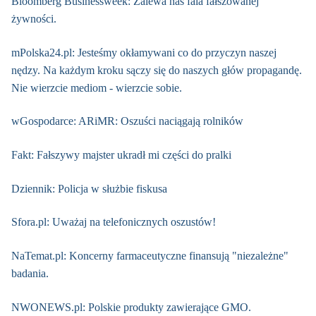
Bloomberg Businessweek: Zalewa nas fala fałszowanej
żywności.
mPolska24.pl: Jesteśmy okłamywani co do przyczyn naszej
nędzy. Na każdym kroku sączy się do naszych głów propagandę.
Nie wierzcie mediom - wierzcie sobie.
wGospodarce: ARiMR: Oszuści naciągają rolników
Fakt: Fałszywy majster ukradł mi części do pralki
Dziennik: Policja w służbie fiskusa
Sfora.pl: Uważaj na telefonicznych oszustów!
NaTemat.pl: Koncerny farmaceutyczne finansują "niezależne"
badania.
NWONEWS.pl: Polskie produkty zawierające GMO.