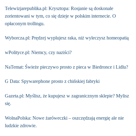
Telewizjarepublika.pl: Krysztopa: Rosjanie są doskonale
zorientowani w tym, co się dzieje w polskim internecie. O
opłaconym trollingu.
Wyborcza.pl: Prędzej wyplujesz raka, niż wyleczysz homeopatią
wPolityce.pl: Niemcy, czy naziści?
NaTemat: Świeże pieczywo prosto z pieca w Biedronce i Lidlu?
G Data: Spywarephone prosto z chińskiej fabryki
Gazeta.pl: Myślisz, że kupujesz w zagranicznym sklepie? Mylisz
się.
WolnaPolska: Nowe żaróweczki – oszczędzają energię ale nie
ludzkie zdrowie.