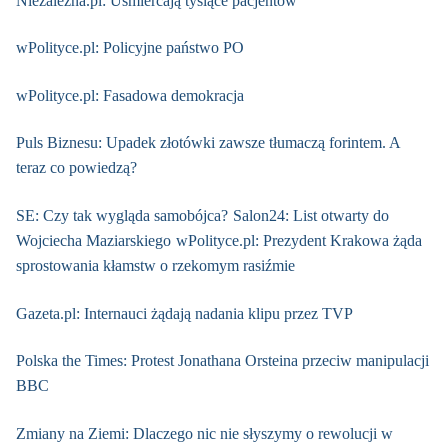
Niezalezna.pl: Uśmiercają tysiące pacjentów
wPolityce.pl: Policyjne państwo PO
wPolityce.pl: Fasadowa demokracja
Puls Biznesu: Upadek złotówki zawsze tłumaczą forintem. A
teraz co powiedzą?
SE: Czy tak wygląda samobójca?
Salon24: List otwarty do
Wojciecha Maziarskiego
wPolityce.pl: Prezydent Krakowa żąda
sprostowania kłamstw o rzekomym rasiźmie
Gazeta.pl: Internauci żądają nadania klipu przez TVP
Polska the Times: Protest Jonathana Orsteina przeciw manipulacji
BBC
Zmiany na Ziemi: Dlaczego nic nie słyszymy o rewolucji w