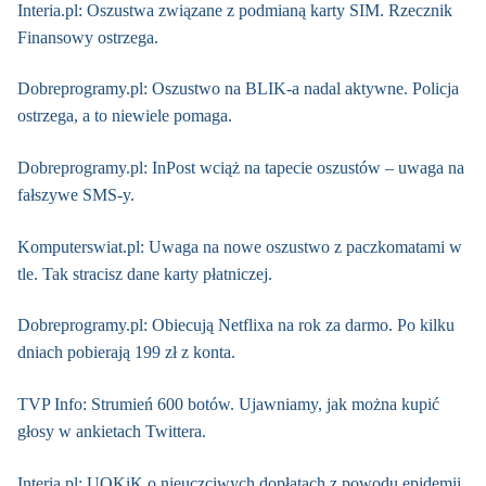
Interia.pl: Oszustwa związane z podmianą karty SIM. Rzecznik
Finansowy ostrzega.
Dobreprogramy.pl: Oszustwo na BLIK-a nadal aktywne. Policja
ostrzega, a to niewiele pomaga.
Dobreprogramy.pl: InPost wciąż na tapecie oszustów – uwaga na
fałszywe SMS-y.
Komputerswiat.pl: Uwaga na nowe oszustwo z paczkomatami w
tle. Tak stracisz dane karty płatniczej.
Dobreprogramy.pl: Obiecują Netflixa na rok za darmo. Po kilku
dniach pobierają 199 zł z konta.
TVP Info: Strumień 600 botów. Ujawniamy, jak można kupić
głosy w ankietach Twittera.
Interia.pl: UOKiK o nieuczciwych dopłatach z powodu epidemii.