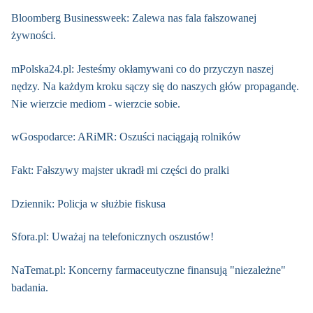
Bloomberg Businessweek: Zalewa nas fala fałszowanej
żywności.
mPolska24.pl: Jesteśmy okłamywani co do przyczyn naszej
nędzy. Na każdym kroku sączy się do naszych głów propagandę.
Nie wierzcie mediom - wierzcie sobie.
wGospodarce: ARiMR: Oszuści naciągają rolników
Fakt: Fałszywy majster ukradł mi części do pralki
Dziennik: Policja w służbie fiskusa
Sfora.pl: Uważaj na telefonicznych oszustów!
NaTemat.pl: Koncerny farmaceutyczne finansują "niezależne"
badania.