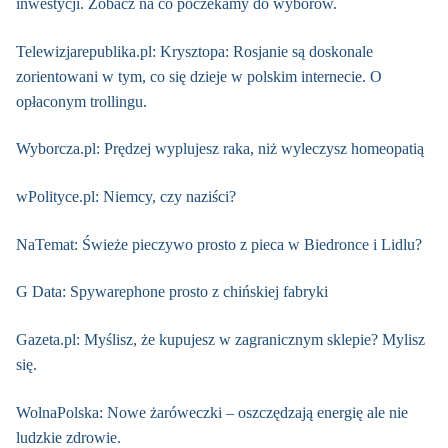
inwestycji. Zobacz na co poczekamy do wyborów.
Telewizjarepublika.pl: Krysztopa: Rosjanie są doskonale
zorientowani w tym, co się dzieje w polskim internecie. O
opłaconym trollingu.
Wyborcza.pl: Prędzej wyplujesz raka, niż wyleczysz homeopatią
wPolityce.pl: Niemcy, czy naziści?
NaTemat: Świeże pieczywo prosto z pieca w Biedronce i Lidlu?
G Data: Spywarephone prosto z chińskiej fabryki
Gazeta.pl: Myślisz, że kupujesz w zagranicznym sklepie? Mylisz
się.
WolnaPolska: Nowe żaróweczki – oszczędzają energię ale nie
ludzkie zdrowie.