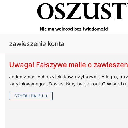
Przejdź
do
treści
zawieszenie konta
Uwaga! Fałszywe maile o zawieszeni
Jeden z naszych czytelników, użytkownik Allegro, otr
zatytułowanego: „Zawiesiliśmy twoje konto”. W środk
CZYTAJ DALEJ →