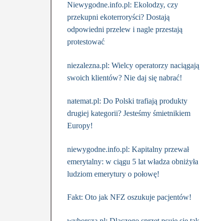
Niewygodne.info.pl: Ekolodzy, czy
przekupni ekoterroryści? Dostają
odpowiedni przelew i nagle przestają
protestować
niezalezna.pl: Wielcy operatorzy naciągają
swoich klientów? Nie daj się nabrać!
natemat.pl: Do Polski trafiają produkty
drugiej kategorii? Jesteśmy śmietnikiem
Europy!
niewygodne.info.pl: Kapitalny przewał
emerytalny: w ciągu 5 lat władza obniżyła
ludziom emerytury o połowę!
Fakt: Oto jak NFZ oszukuje pacjentów!
wyborcza.pl: Dlaczego sprzęt psuje się tak