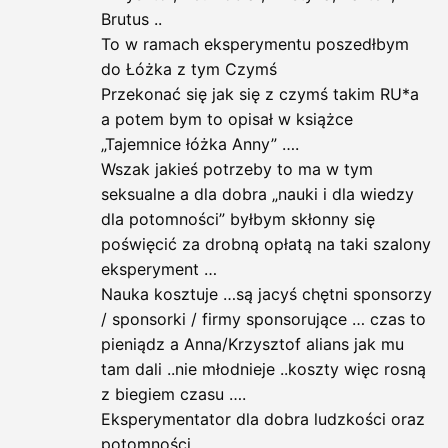
Brutus ..
To w ramach eksperymentu poszedłbym
do Łóżka z tym Czymś
Przekonać się jak się z czymś takim RU*a
a potem bym to opisał w książce
„Tajemnice łóżka Anny” ….
Wszak jakieś potrzeby to ma w tym
seksualne a dla dobra „nauki i dla wiedzy
dla potomności” byłbym skłonny się
poświęcić za drobną opłatą na taki szalony
eksperyment …
Nauka kosztuje …są jacyś chętni sponsorzy
/ sponsorki / firmy sponsorujące … czas to
pieniądz a Anna/Krzysztof alians jak mu
tam dali ..nie młodnieje ..koszty więc rosną
z biegiem czasu ….
Eksperymentator dla dobra ludzkości oraz
potomności