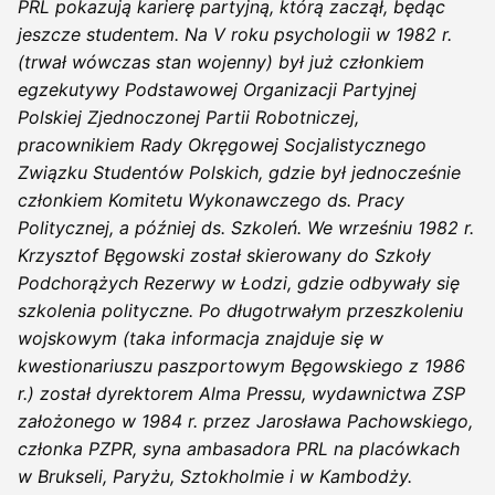
PRL pokazują karierę partyjną, którą zaczął, będąc
jeszcze studentem. Na V roku psychologii w 1982 r.
(trwał wówczas stan wojenny) był już członkiem
egzekutywy Podstawowej Organizacji Partyjnej
Polskiej Zjednoczonej Partii Robotniczej,
pracownikiem Rady Okręgowej Socjalistycznego
Związku Studentów Polskich, gdzie był jednocześnie
członkiem Komitetu Wykonawczego ds. Pracy
Politycznej, a później ds. Szkoleń. We wrześniu 1982 r.
Krzysztof Bęgowski został skierowany do Szkoły
Podchorążych Rezerwy w Łodzi, gdzie odbywały się
szkolenia polityczne. Po długotrwałym przeszkoleniu
wojskowym (taka informacja znajduje się w
kwestionariuszu paszportowym Bęgowskiego z 1986
r.) został dyrektorem Alma Pressu, wydawnictwa ZSP
założonego w 1984 r. przez Jarosława Pachowskiego,
członka PZPR, syna ambasadora PRL na placówkach
w Brukseli, Paryżu, Sztokholmie i w Kambodży.