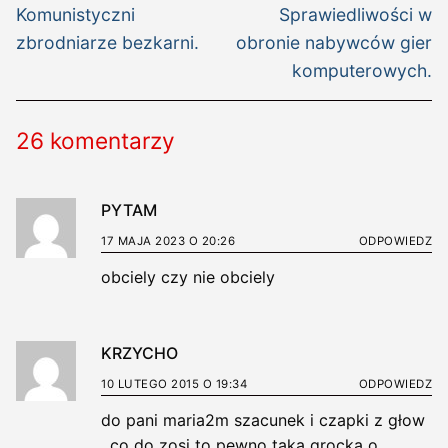
wpis:
wpis:
Komunistyczni
Sprawiedliwości w
zbrodniarze bezkarni.
obronie nabywców gier
komputerowych.
26 komentarzy
PYTAM
17 MAJA 2023 O 20:26
ODPOWIEDZ
obciely czy nie obciely
KRZYCHO
10 LUTEGO 2015 O 19:34
ODPOWIEDZ
do pani maria2m szacunek i czapki z głow
, co do zosi to pewno taka grocka o