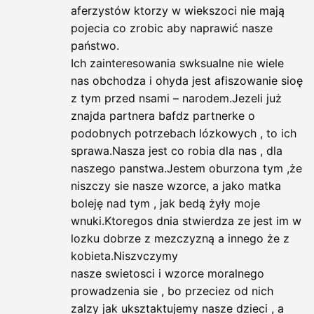
aferzystów ktorzy w wiekszoci nie mają
pojecia co zrobic aby naprawić nasze
państwo.
Ich zainteresowania swksualne nie wiele
nas obchodza i ohyda jest afiszowanie sioę
z tym przed nsami – narodem.Jezeli już
znajda partnera bafdz partnerke o
podobnych potrzebach lózkowych , to ich
sprawa.Nasza jest co robia dla nas , dla
naszego panstwa.Jestem oburzona tym ,że
niszczy sie nasze wzorce, a jako matka
boleję nad tym , jak bedą żyły moje
wnuki.Ktoregos dnia stwierdza ze jest im w
lozku dobrze z mezczyzną a innego że z
kobieta.Niszvczymy
nasze swietosci i wzorce moralnego
prowadzenia sie , bo przeciez od nich
zalzy jak uksztaktujemy nasze dzieci , a