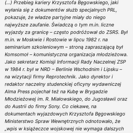
(…)
Przebieg kariery Krzysztofa Bęgowskiego, jaki
wyłania się z dokumentów służb specjalnych PRL,
pokazuje, że władze partyjne miały do niego
najwyższe zaufanie. Świadczą o tym m.in. liczne
wyjazdy za granicę – często podróżował do ZSRS. Był
m.in. w Moskwie i Rostowie w lipcu 1982 r. na
seminarium szkoleniowym – stroną zapraszającą był
Komsomoł – komunistyczna organizacja młodzieżowa.
Jako sekretarz Komisji Informacji Rady Naczelnej ZSP
w 1984 r. był w NRD – Berlinie Wschodnim i Lipsku –
na wizytacji firmy Reprotechnik. Jako dyrektor i
redaktor naczelny studenckiej oficyny wydawniczej
Alma Press pojechał też na Kubę w Brygadzie
Młodzieżowej im. R. Miałowskiego, do Jugosławii oraz
do Austrii do firmy Sony. Co ciekawe, na
dokumentach wyjazdowych Krzysztofa Bęgowskiego
Ministerstwo Spraw Wewnętrznych odnotowało, że
„wpis w książeczce wojskowej nie wymaga dalszych