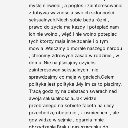
myślę niewiele , a poglos i zainteresowanie
zdobywa ważnoscia swoich skłonności
seksualnych.Niech sobie beda rózni ,
prawo do zycia ma kazdy i potepiać nam
ich nie wolno , więć i nie wolno potepiac
tych ktorzy maja inne zdanie i o tym
mowia .Walczmy o morale naszego narodu
, chronmy zdrowych zasad w rodzinie , w
domu .Nie naglśniajmy czyichs
zainteresowan seksualnych i nie
sprawdzajmy co maja w gaciach.Celem
polityka jest polityka .My im za to płacimy.
Tracą godziny na debatach swarach nad
awoja seksualnoscia.Jak widze
przebranego na kobiete faceta na ulicy ,
przechodzę obojetnie , z usmiechem , ale
gdy widze w sejmie , ogarnia mnie
obrzydzenie.Brak u nas szacunku do