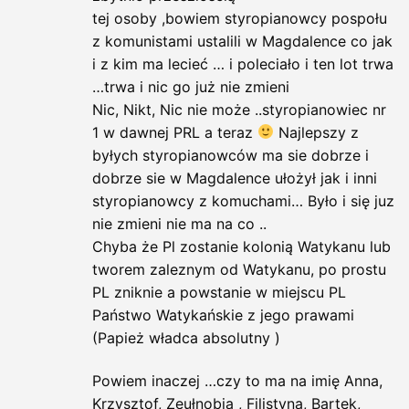
tej osoby ,bowiem styropianowcy pospołu
z komunistami ustalili w Magdalence co jak
i z kim ma lecieć … i poleciało i ten lot trwa
…trwa i nic go już nie zmieni
Nic, Nikt, Nic nie może ..styropianowiec nr
1 w dawnej PRL a teraz
Najlepszy z
byłych styropianowców ma sie dobrze i
dobrze sie w Magdalence ułożył jak i inni
styropianowcy z komuchami… Było i się juz
nie zmieni nie ma na co ..
Chyba że Pl zostanie kolonią Watykanu lub
tworem zaleznym od Watykanu, po prostu
PL zniknie a powstanie w miejscu PL
Państwo Watykańskie z jego prawami
(Papież władca absolutny )
Powiem inaczej …czy to ma na imię Anna,
Krzysztof, Zeułnobia , Filistyna, Bartek,