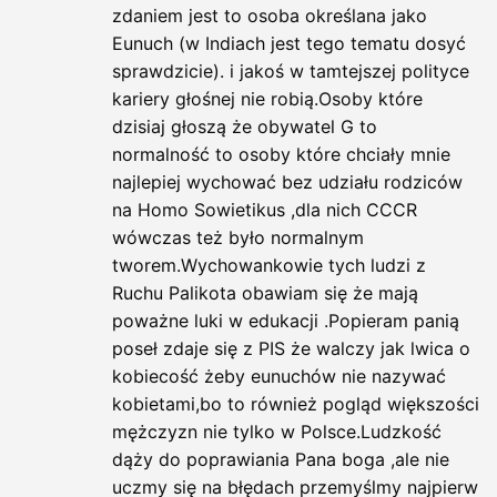
zdaniem jest to osoba określana jako
Eunuch (w Indiach jest tego tematu dosyć
sprawdzicie). i jakoś w tamtejszej polityce
kariery głośnej nie robią.Osoby które
dzisiaj głoszą że obywatel G to
normalność to osoby które chciały mnie
najlepiej wychować bez udziału rodziców
na Homo Sowietikus ,dla nich CCCR
wówczas też było normalnym
tworem.Wychowankowie tych ludzi z
Ruchu Palikota obawiam się że mają
poważne luki w edukacji .Popieram panią
poseł zdaje się z PIS że walczy jak lwica o
kobiecość żeby eunuchów nie nazywać
kobietami,bo to również pogląd większości
mężczyzn nie tylko w Polsce.Ludzkość
dąży do poprawiania Pana boga ,ale nie
uczmy się na błędach przemyślmy najpierw