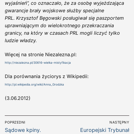
wyjaśnień”, co oznaczało, że za osobę wyjeżdzająca
gwarancje brały wojskowe służby specjalne
PRL.
Krzysztof Bęgowski posługiwał się paszportem
uprawniającym do wielokrotnego przekraczania
granicy, na który w czasach PRL mogli liczyć tylko
ludzie władzy.
Więcej na stronie Niezalezna.pl:
http://niezalezna.pl/30616-wielka-mistyfikacja
Dla porównania życiorys z Wikipedii:
http://pl.wikipedia.org/wiki/Anna_Grodzka
(3.06.2012)
Nawigacja
POPRZEDNI
NASTĘPNY
wpisu
Poprzedni
Następny
Sądowe kpiny.
Europejski Trybunał