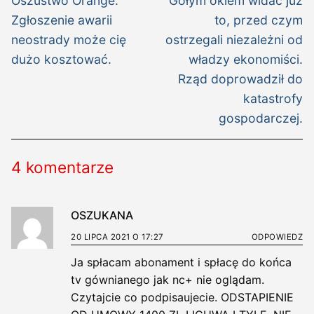
wpisu
Oszustwo Orange.
Gołym okiem widać już
wpis:
wpis:
Zgłoszenie awarii
to, przed czym
neostrady może cię
ostrzegali niezależni od
dużo kosztować.
władzy ekonomiści.
Rząd doprowadził do
katastrofy
gospodarczej.
4 komentarze
OSZUKANA
20 LIPCA 2021 O 17:27
ODPOWIEDZ
Ja spłacam abonament i spłacę do końca
tv gównianego jak nc+ nie oglądam.
Czytajcie co podpisaujecie. ODSTAPIENIE