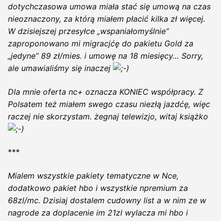
dotychczasowa umowa miała stać się umową na czas
nieoznaczony, za którą miałem płacić kilka zł więcej.
W dzisiejszej przesyłce „wspaniałomyślnie”
zaproponowano mi migracjćę do pakietu Gold za
„jedyne” 89 zł/mies. i umowę na 18 miesięcy… Sorry,
ale umawialiśmy się inaczej
Dla mnie oferta nc+ oznacza KONIEC współpracy. Z
Polsatem też miałem swego czasu niezłą jazdćę, więc
raczej nie skorzystam. żegnaj telewizjo, witaj książko
***
Mialem wszystkie pakiety tematyczne w Nce,
dodatkowo pakiet hbo i wszystkie npremium za
68zl/mc. Dzisiaj dostalem cudowny list a w nim ze w
nagrode za doplacenie im 21zl wylacza mi hbo i