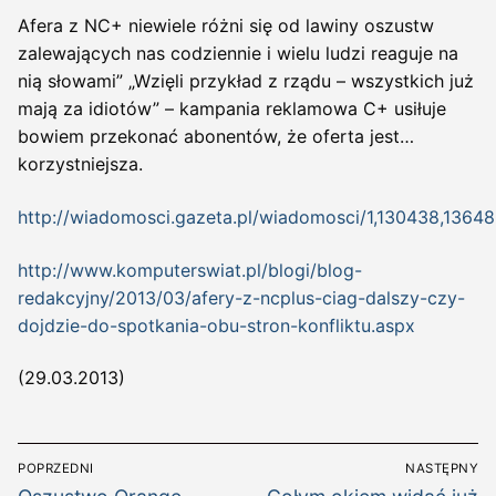
Afera z NC+ niewiele różni się od lawiny oszustw
zalewających nas codziennie i wielu ludzi reaguje na
nią słowami” „Wzięli przykład z rządu – wszystkich już
mają za idiotów” – kampania reklamowa C+ usiłuje
bowiem przekonać abonentów, że oferta jest…
korzystniejsza.
http://wiadomosci.gazeta.pl/wiadomosci/1,130438,1364
http://www.komputerswiat.pl/blogi/blog-
redakcyjny/2013/03/afery-z-ncplus-ciag-dalszy-czy-
dojdzie-do-spotkania-obu-stron-konfliktu.aspx
(29.03.2013)
Nawigacja
POPRZEDNI
NASTĘPNY
Poprzedni
Następny