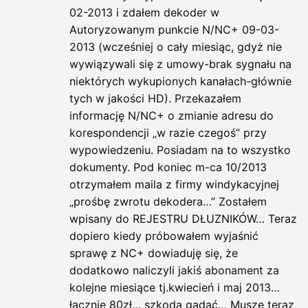
02-2013 i zdałem dekoder w
Autoryzowanym punkcie N/NC+ 09-03-
2013 (wcześniej o cały miesiąc, gdyż nie
wywiązywali się z umowy-brak sygnału na
niektórych wykupionych kanałach-głównie
tych w jakości HD). Przekazałem
informację N/NC+ o zmianie adresu do
korespondencji „w razie czegoś” przy
wypowiedzeniu. Posiadam na to wszystko
dokumenty. Pod koniec m-ca 10/2013
otrzymałem maila z firmy windykacyjnej
„prośbę zwrotu dekodera…” Zostałem
wpisany do REJESTRU DŁUZNIKÓW… Teraz
dopiero kiedy próbowałem wyjaśnić
sprawę z NC+ dowiaduję się, że
dodatkowo naliczyli jakiś abonament za
kolejne miesiące tj.kwiecień i maj 2013…
łącznie 80zł… szkoda gadać… Musze teraz