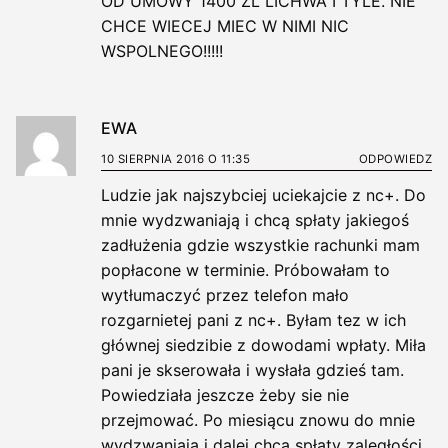
OD UMOWY 1400 ZL LICHWA I TYLE. NIE
CHCE WIECEJ MIEC W NIMI NIC
WSPOLNEGO!!!!!
EWA
10 SIERPNIA 2016 O 11:35
ODPOWIEDZ
Ludzie jak najszybciej uciekajcie z nc+. Do
mnie wydzwaniają i chcą spłaty jakiegoś
zadłużenia gdzie wszystkie rachunki mam
popłacone w terminie. Próbowałam to
wytłumaczyć przez telefon mało
rozgarnietej pani z nc+. Byłam tez w ich
głównej siedzibie z dowodami wpłaty. Miła
pani je skserowała i wysłała gdzieś tam.
Powiedziała jeszcze żeby sie nie
przejmować. Po miesiącu znowu do mnie
wydzwaniają i dalej chcą spłaty zaległości.