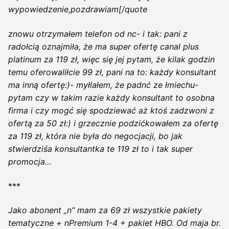
wypowiedzenie,pozdrawiam[/quote
znowu otrzymałem telefon od nc- i tak: pani z
radołcią oznajmiła, że ma super ofertę canal plus
platinum za 119 zł, więc się jej pytam, że kilak godzin
temu oferowaliłcie 99 zł, pani na to: każdy konsultant
ma inną ofertę:)- myłlałem, że padnć ze łmiechu-
pytam czy w takim razie każdy konsultant to osobna
firma i czy mogć się spodziewać aż ktoś zadzwoni z
ofertą za 50 zł:) i grzecznie podzićkowałem za ofertę
za 119 zł, która nie była do negocjacji, bo jak
stwierdziśa konsultantka te 119 zł to i tak super
promocja…
***
Jako abonent „n” mam za 69 zł wszystkie pakiety
tematyczne + nPremium 1-4 + pakiet HBO. Od maja br.