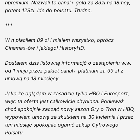
npremium. Nazwali to canal+ gold za 89zl na 18mcy,
potem 129zl. Ide do polsatu. Trudno.
***
W n płaciłem 89 zł i miałem wszystko, oprócz
Cinemax-ów i jakiegoł HistoryHD.
Dostałem dziś listowną informacjć o zastąpieniu w.w.
od 1 maja przez pakiet canal+ platinum za 99 zł z
umową na 18 miesięcy.
Jako że oglądam w zasadzie tylko HBO i Eurosport,
więc ta oferta jest całkowicie chybiona. Ponieważ
chcć spokojnie zacząć nowy sezon Gry o Tron w HBO,
wypowiem umowę ze skutkiem na 30 kwietnia i przez
ten miesiąc spokojnie ogarnć zakup Cyfrowego
Polsatu.