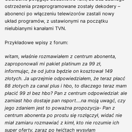
ostrzeżenia przeprogramowane zostały dekodery –
abonenci po włączeniu telewizorów zastali nowy
układ programów, z ustawionymi na początku
nielubianymi kanałami TVN.
Przykładowe wpisy z forum:
witam, właśnie rozmawiałem z centrum abonenta,
zaproponowali mi pakiet platinum za 99 zł,
informując, że od jutra będzie on kosztował 149
złotych. Ja uprzejmie odpowiedziałem, że teraz płacć
88 złotych za canal plus i hbo, to dlaczego teraz mam
płacić 99 zł bez hbo? Pan z centrum odpowiedział: ale
zamiast hbo dostaje pan nsport….na moją uwagć, czy
jego zdaniem jest to poważna propozycja- Pan z
centrum abonenta po prostu się rozłączył, widać nie
miał zamiaru rozmawiać z kimł, kto nie rozumie ich
super oferty, zaraz po łwićtach wysyłam