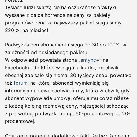
Tysiące ludzi skarżą się na oszukańcze praktyki,
wyssane z palca horrendalne ceny za pakiety
programów: cena za najwyższy pakiet sięga sumy
220 zł. na miesiąc!
Podwyżka cen abonamentu sięga od 30 do 100%, w
zależności od posiadanego pakietu.
W odpowiedzi powstała strona „
antync+
” na
Facebooku, do której w ciągu kilku dni, do chwili
obecnej zapisało się niemal 30 tysięcy osób, powstało
też
forum
, na której abonenci wymieniają się
informacjami o cwaniactwie firmy, która w chwili, gdy
abonent wypowiada umowę, oferuje mu coraz niższe
z każdą kolejną rozmową ceny, najczęściej schodząc
z pierwotnej podwyżki od np. 60-procentowej do 20-
procentowej.
Oburzenie potęguje dodatkowo fakt, że bez żadnego