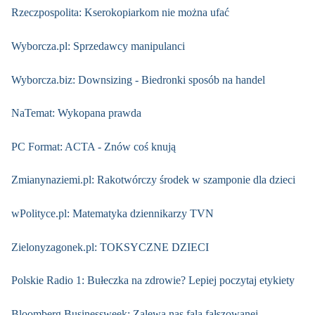
Rzeczpospolita: Kserokopiarkom nie można ufać
Wyborcza.pl: Sprzedawcy manipulanci
Wyborcza.biz: Downsizing - Biedronki sposób na handel
NaTemat: Wykopana prawda
PC Format: ACTA - Znów coś knują
Zmianynaziemi.pl: Rakotwórczy środek w szamponie dla dzieci
wPolityce.pl: Matematyka dziennikarzy TVN
Zielonyzagonek.pl: TOKSYCZNE DZIECI
Polskie Radio 1: Bułeczka na zdrowie? Lepiej poczytaj etykiety
Bloomberg Businessweek: Zalewa nas fala fałszowanej