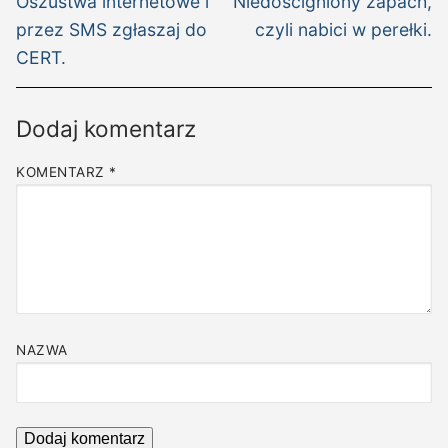
wpisu
Oszustwa internetowe i
Niedościgniony zapach,
wpis:
wpis:
przez SMS zgłaszaj do
czyli nabici w perełki.
CERT.
Dodaj komentarz
KOMENTARZ
*
NAZWA