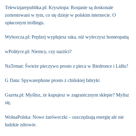
Telewizjarepublika.pl: Krysztopa: Rosjanie są doskonale
zorientowani w tym, co się dzieje w polskim internecie. O
opłaconym trollingu.
Wyborcza.pl: Prędzej wyplujesz raka, niż wyleczysz homeopatią
wPolityce.pl: Niemcy, czy naziści?
NaTemat: Świeże pieczywo prosto z pieca w Biedronce i Lidlu?
G Data: Spywarephone prosto z chińskiej fabryki
Gazeta.pl: Myślisz, że kupujesz w zagranicznym sklepie? Mylisz
się.
WolnaPolska: Nowe żaróweczki – oszczędzają energię ale nie
ludzkie zdrowie.