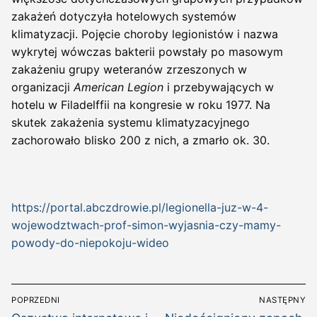
zakażeń dotyczyła hotelowych systemów
klimatyzacji. Pojęcie choroby legionistów i nazwa
wykrytej wówczas bakterii powstały po masowym
zakażeniu grupy weteranów zrzeszonych w
organizacji
American Legion
i przebywających w
hotelu w Filadelffii na kongresie w roku 1977. Na
skutek zakażenia systemu klimatyzacyjnego
zachorowało blisko 200 z nich, a zmarło ok. 30.
https://portal.abczdrowie.pl/legionella-juz-w-4-
wojewodztwach-prof-simon-wyjasnia-czy-mamy-
powody-do-niepokoju-wideo
Nawigacja
POPRZEDNI
NASTĘPNY
Poprzedni
Następny