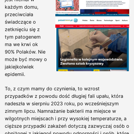
każdym domu,
przeciwciała
świadczące o
zetknięciu się z
tym patogenem
ma we krwi ok
90% Polaków. Nie
może być mowy o
jakiejkolwiek
epidemii.
To, z czym mamy do czynienia, to wzrost
przypadków z powodu dość długiej fali upału, która
nadeszła w sierpniu 2023 roku, po wcześniejszym
zimnym lipcu. Namnażanie bakterii ma miejsce w
wilgotnych miejscach i przy wysokiej temperaturze, a
cięższe przypadki zakażeń dotyczą zazwyczaj osób o
obniżonej z jakiegoś powodu odporności i osób, które