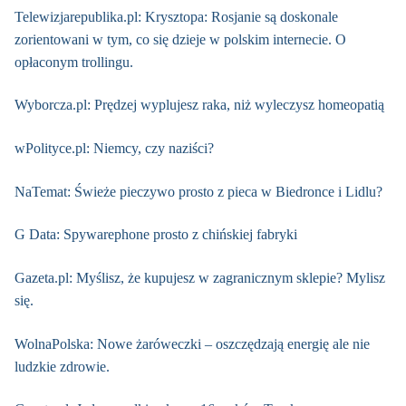
Telewizjarepublika.pl: Krysztopa: Rosjanie są doskonale
zorientowani w tym, co się dzieje w polskim internecie. O
opłaconym trollingu.
Wyborcza.pl: Prędzej wyplujesz raka, niż wyleczysz homeopatią
wPolityce.pl: Niemcy, czy naziści?
NaTemat: Świeże pieczywo prosto z pieca w Biedronce i Lidlu?
G Data: Spywarephone prosto z chińskiej fabryki
Gazeta.pl: Myślisz, że kupujesz w zagranicznym sklepie? Mylisz
się.
WolnaPolska: Nowe żaróweczki – oszczędzają energię ale nie
ludzkie zdrowie.