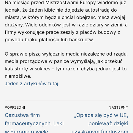
Na miesiąc przed Mistrzostwami Europy wiadomo już
jednak, że żaden kibic nie dojedzie autostradą do
miasta, w którym będzie chciał obejrzeć mecz swojej
drużyny. Wiele odcinków jest w fazie dziury w ziemi, a
firmy wykonujące prace zeszły z placów budowy z
powodu braku płatności lub bankructw.
O sprawie piszą wyłącznie media niezależne od rządu,
media prorządowe w panice wymyślają, jak przekuć
katastrofę w sukces – tym razem chyba jednak jest to
niemożliwe.
Jeden z artykułów tutaj.
Nawigacja
POPRZEDNI
NASTĘPNY
wpisu
Poprzedni
Następny
Oszustwa firm
„Opłaca się być w UE,
wpis:
wpis:
farmaceutycznych. Leki
ponieważ dzięki
w Europie o wiele
uzyskanym funduszom