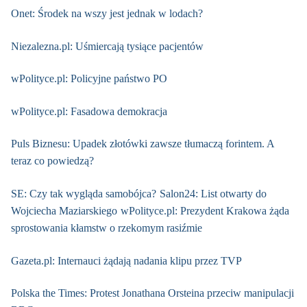
Onet: Środek na wszy jest jednak w lodach?
Niezalezna.pl: Uśmiercają tysiące pacjentów
wPolityce.pl: Policyjne państwo PO
wPolityce.pl: Fasadowa demokracja
Puls Biznesu: Upadek złotówki zawsze tłumaczą forintem. A
teraz co powiedzą?
SE: Czy tak wygląda samobójca?
Salon24: List otwarty do
Wojciecha Maziarskiego
wPolityce.pl: Prezydent Krakowa żąda
sprostowania kłamstw o rzekomym rasiźmie
Gazeta.pl: Internauci żądają nadania klipu przez TVP
Polska the Times: Protest Jonathana Orsteina przeciw manipulacji