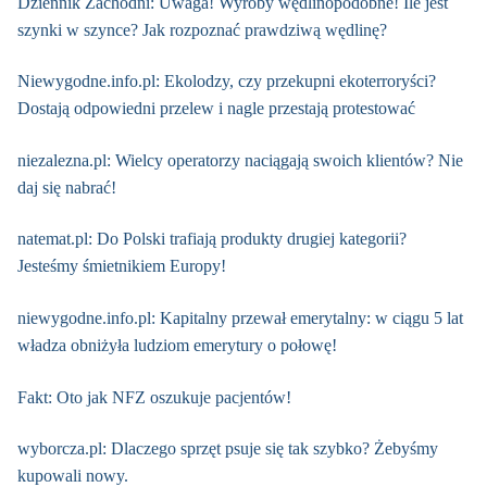
Dziennik Zachodni: Uwaga! Wyroby wędlinopodobne! Ile jest
szynki w szynce? Jak rozpoznać prawdziwą wędlinę?
Niewygodne.info.pl: Ekolodzy, czy przekupni ekoterroryści?
Dostają odpowiedni przelew i nagle przestają protestować
niezalezna.pl: Wielcy operatorzy naciągają swoich klientów? Nie
daj się nabrać!
natemat.pl: Do Polski trafiają produkty drugiej kategorii?
Jesteśmy śmietnikiem Europy!
niewygodne.info.pl: Kapitalny przewał emerytalny: w ciągu 5 lat
władza obniżyła ludziom emerytury o połowę!
Fakt: Oto jak NFZ oszukuje pacjentów!
wyborcza.pl: Dlaczego sprzęt psuje się tak szybko? Żebyśmy
kupowali nowy.