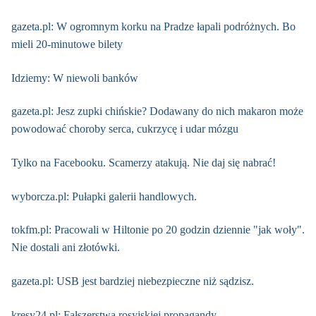
gazeta.pl: W ogromnym korku na Pradze łapali podróżnych. Bo
mieli 20-minutowe bilety
Idziemy: W niewoli banków
gazeta.pl: Jesz zupki chińskie? Dodawany do nich makaron może
powodować choroby serca, cukrzycę i udar mózgu
Tylko na Facebooku. Scamerzy atakują. Nie daj się nabrać!
wyborcza.pl: Pułapki galerii handlowych.
tokfm.pl: Pracowali w Hiltonie po 20 godzin dziennie "jak woły".
Nie dostali ani złotówki.
gazeta.pl: USB jest bardziej niebezpieczne niż sądzisz.
kresy24.pl: Fałszerstwa rosyjskiej propagandy.