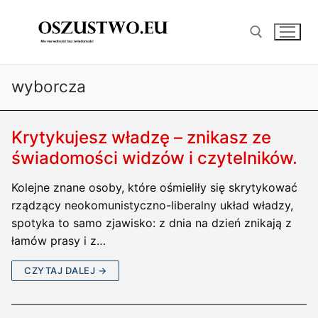
Przejdź
do
treści
wyborcza
Szukaj:
Krytykujesz władzę – znikasz ze
świadomości widzów i czytelników.
Kolejne znane osoby, które ośmieliły się skrytykować
rządzący neokomunistyczno-liberalny układ władzy,
spotyka to samo zjawisko: z dnia na dzień znikają z
łamów prasy i z…
CZYTAJ DALEJ →