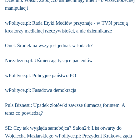
Dziennik Polski: Zabójczo uśmiechnięty klient - o wszechobecnej
manipulacji
wPolityce.pl: Rada Etyki Mediów przyznaje - w TVN pracują
kreatorzy medialnej rzeczywistości, a nie dziennikarze
Onet: Środek na wszy jest jednak w lodach?
Niezalezna.pl: Uśmiercają tysiące pacjentów
wPolityce.pl: Policyjne państwo PO
wPolityce.pl: Fasadowa demokracja
Puls Biznesu: Upadek złotówki zawsze tłumaczą forintem. A
teraz co powiedzą?
SE: Czy tak wygląda samobójca?
Salon24: List otwarty do
Wojciecha Maziarskiego
wPolityce.pl: Prezydent Krakowa żąda