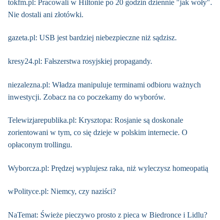
tokfm.pl: Pracowali w Hiltonie po 20 godzin dziennie "jak woły".
Nie dostali ani złotówki.
gazeta.pl: USB jest bardziej niebezpieczne niż sądzisz.
kresy24.pl: Fałszerstwa rosyjskiej propagandy.
niezalezna.pl: Władza manipuluje terminami odbioru ważnych
inwestycji. Zobacz na co poczekamy do wyborów.
Telewizjarepublika.pl: Krysztopa: Rosjanie są doskonale
zorientowani w tym, co się dzieje w polskim internecie. O
opłaconym trollingu.
Wyborcza.pl: Prędzej wyplujesz raka, niż wyleczysz homeopatią
wPolityce.pl: Niemcy, czy naziści?
NaTemat: Świeże pieczywo prosto z pieca w Biedronce i Lidlu?