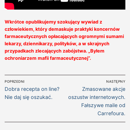
Wkrótce opublikujemy szokujący wywiad z
człowiekiem, który demaskuje praktyki koncernów
farmaceutycznych opłacających ogromnymi sumami
lekarzy, dziennikarzy, polityków, a w skrajnych
przypadkach zlecających zabójstwa. „Byłem
ochroniarzem mafii farmaceutycznej”.
Nawigacja
POPRZEDNI
NASTĘPNY
wpisu
Poprzedni
Następny
Dobra recepta on line?
Zmasowane akcje
wpis:
wpis:
Nie daj się oszukać.
oszustw internetowych.
Fałszywe maile od
Carrefoura.