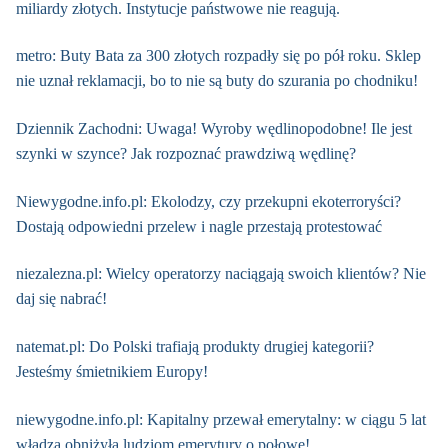
miliardy złotych. Instytucje państwowe nie reagują.
metro: Buty Bata za 300 złotych rozpadły się po pół roku. Sklep
nie uznał reklamacji, bo to nie są buty do szurania po chodniku!
Dziennik Zachodni: Uwaga! Wyroby wędlinopodobne! Ile jest
szynki w szynce? Jak rozpoznać prawdziwą wędlinę?
Niewygodne.info.pl: Ekolodzy, czy przekupni ekoterroryści?
Dostają odpowiedni przelew i nagle przestają protestować
niezalezna.pl: Wielcy operatorzy naciągają swoich klientów? Nie
daj się nabrać!
natemat.pl: Do Polski trafiają produkty drugiej kategorii?
Jesteśmy śmietnikiem Europy!
niewygodne.info.pl: Kapitalny przewał emerytalny: w ciągu 5 lat
władza obniżyła ludziom emerytury o połowę!