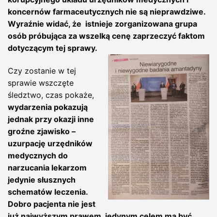
koncernów farmaceutycznych nie są nieprawdziwe.
Wyraźnie widać, że istnieje zorganizowana grupa
osób próbująca za wszelką cenę zaprzeczyć faktom
dotyczącym tej sprawy.
Czy zostanie w tej
sprawie wszczęte
śledztwo, czas pokaże,
wydarzenia pokazują
jednak przy okazji inne
groźne zjawisko –
uzurpację urzędników
medycznych do
narzucania lekarzom
jedynie słusznych
schematów leczenia.
Dobro pacjenta nie jest
już najwyższym prawem, jedynym celem ma być