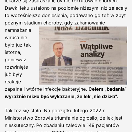
lekarze są zastraszani, by nie rekrutować chorych.
Dawki leku ustalono na poziomie niższym, niż zalecały
to wcześniejsze doniesienia, podawano go też w zbyt
późnym stadium
choroby, gdy zahamowanie
namnażania
wirusa nie
było już tak
istotne,
ponieważ
rozwinięte
już były
reakcje
zapalne i wtórne infekcje bakteryjne.
Celem „badania”
wyraźnie miało być wykazanie, że lek „nie działa”.
Tak też się stało. Na początku lutego 2022 r.
Ministerstwo Zdrowia triumfalnie ogłosiło, że lek jest
nieskuteczny. Po zbadaniu zaledwie 149 pacjentów