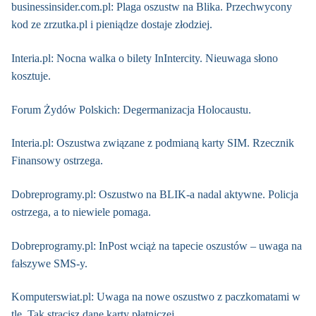
businessinsider.com.pl: Plaga oszustw na Blika. Przechwycony
kod ze zrzutka.pl i pieniądze dostaje złodziej.
Interia.pl: Nocna walka o bilety InIntercity. Nieuwaga słono
kosztuje.
Forum Żydów Polskich: Degermanizacja Holocaustu.
Interia.pl: Oszustwa związane z podmianą karty SIM. Rzecznik
Finansowy ostrzega.
Dobreprogramy.pl: Oszustwo na BLIK-a nadal aktywne. Policja
ostrzega, a to niewiele pomaga.
Dobreprogramy.pl: InPost wciąż na tapecie oszustów – uwaga na
fałszywe SMS-y.
Komputerswiat.pl: Uwaga na nowe oszustwo z paczkomatami w
tle. Tak stracisz dane karty płatniczej.