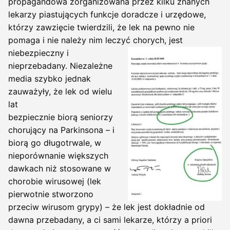
propagandowa zorganizowana przez kilku znanych
lekarzy piastujących funkcje doradcze i urzędowe,
którzy zawzięcie twierdzili, że lek na pewno nie
pomaga i nie należy nim leczyć chorych, jest
niebezpieczny i
nieprzebadany. Niezależne
media szybko jednak
zauważyły, że lek od wielu
lat
bezpiecznie biorą seniorzy
chorujący na Parkinsona – i
biorą go długotrwale, w
nieporównanie większych
dawkach niż stosowane w
chorobie wirusowej (lek
pierwotnie stworzono
przeciw wirusom grypy) – że lek jest dokładnie od
dawna przebadany, a ci sami lekarze, którzy a priori