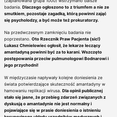
(zaplanowana grupa 1000) wstrzymano dalsze
badania.
Dlaczego ogłoszono to z triumfem a nie ze
smutkiem, pozostaje zagadką, którą powinni zająć
się psycholodzy, a być może też prokuratorzy.
Na przedwczesnym zamknięciu badania nie
poprzestano.
Oto Rzecznik Praw Pacjenta (sic!)
Łukasz Chmielowiec ogłosił, że lekarze leczący
amantadyną powinni być za to karani. Wszczęto
postępowania przeciw pulmunologowi Bodnarowi i
jego przychodni!
W międzyczasie napływały kolejne doniesienia ze
świata potwierdzające skuteczność amantadyny w
hamowaniu replikacji wirusa.
Dla opinii publicznej
stało się jasne, że przebieg zdarzeń związanych z
dyskusją o amantadynie nie jest normalny i
pojawiające się w prasie doniesienia o istnieniu
korupcyjnego układu urzędników medycznych i