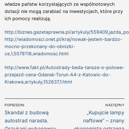
władze państw korzystających ze wspólnotowych
dotacji nie mogą zarabiać na inwestycjach, które przy
ich pomocy realizują.
http://biznes.gazetaprawna.pl/artykuly/559409,jazda_
http://wiadomosci.onet.pl/kraj/nowak-jestem-bardzo-
mocno-przekonany-do-obnizki-
ce,1,5078118,wiadomosc.html
http://www.fakt.pl/Autostrady-beda-tansze-o-polowe-
przejazd-cena-Gdansk-Torun-A4-z-Katowic-do-
Krakowa,artykuly,152637,1.html
Nawigacja
POPRZEDNI
NASTĘPNY
wpisu
Poprzedni
Następny
Skandal z budową
„Kupujcie lampy
wpis:
wpis:
autostrad narasta.
naftowe” – znany
Oszukani wykonawcy
ekonomista ostrzega