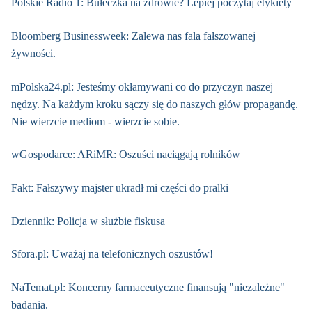
Polskie Radio 1: Bułeczka na zdrowie? Lepiej poczytaj etykiety
Bloomberg Businessweek: Zalewa nas fala fałszowanej
żywności.
mPolska24.pl: Jesteśmy okłamywani co do przyczyn naszej
nędzy. Na każdym kroku sączy się do naszych głów propagandę.
Nie wierzcie mediom - wierzcie sobie.
wGospodarce: ARiMR: Oszuści naciągają rolników
Fakt: Fałszywy majster ukradł mi części do pralki
Dziennik: Policja w służbie fiskusa
Sfora.pl: Uważaj na telefonicznych oszustów!
NaTemat.pl: Koncerny farmaceutyczne finansują "niezależne"
badania.