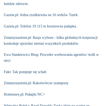
ludzkie zdrowie.
Gazeta.pl: Jedna rzodkiewka na 16 serków Turek.
Gazeta.pl: Telefon 19 115 to kosztowna pułapka.
Zmianynaziemi.pl: Iluzja wyboru - kilka globalnych korporacji
kontroluje sprzedaż niemal wszystkich produktów
Ewa Stankiewicz Blog: Proceder werbowania agentów/ trolli w
sieci
Fakt: Tak pompuje się schab
Zmianynaziemi.pl: Rakotwórcze szampony
Hotmoney.pl: Pułapki NC+
Wirtualna Polska: Rząd Donalda Tuska idzie na wojnę ze