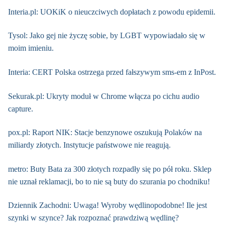
Interia.pl: UOKiK o nieuczciwych dopłatach z powodu epidemii.
Tysol: Jako gej nie życzę sobie, by LGBT wypowiadało się w
moim imieniu.
Interia: CERT Polska ostrzega przed fałszywym sms-em z InPost.
Sekurak.pl: Ukryty moduł w Chrome włącza po cichu audio
capture.
pox.pl: Raport NIK: Stacje benzynowe oszukują Polaków na
miliardy złotych. Instytucje państwowe nie reagują.
metro: Buty Bata za 300 złotych rozpadły się po pół roku. Sklep
nie uznał reklamacji, bo to nie są buty do szurania po chodniku!
Dziennik Zachodni: Uwaga! Wyroby wędlinopodobne! Ile jest
szynki w szynce? Jak rozpoznać prawdziwą wędlinę?