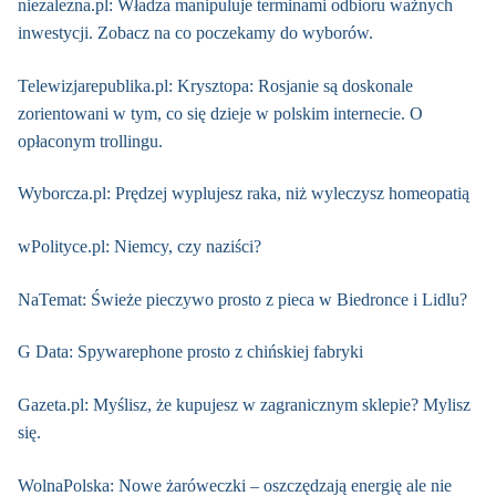
niezalezna.pl: Władza manipuluje terminami odbioru ważnych
inwestycji. Zobacz na co poczekamy do wyborów.
Telewizjarepublika.pl: Krysztopa: Rosjanie są doskonale
zorientowani w tym, co się dzieje w polskim internecie. O
opłaconym trollingu.
Wyborcza.pl: Prędzej wyplujesz raka, niż wyleczysz homeopatią
wPolityce.pl: Niemcy, czy naziści?
NaTemat: Świeże pieczywo prosto z pieca w Biedronce i Lidlu?
G Data: Spywarephone prosto z chińskiej fabryki
Gazeta.pl: Myślisz, że kupujesz w zagranicznym sklepie? Mylisz
się.
WolnaPolska: Nowe żaróweczki – oszczędzają energię ale nie