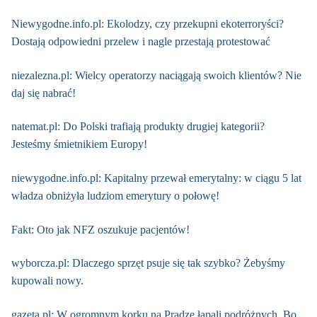
Niewygodne.info.pl: Ekolodzy, czy przekupni ekoterroryści?
Dostają odpowiedni przelew i nagle przestają protestować
niezalezna.pl: Wielcy operatorzy naciągają swoich klientów? Nie
daj się nabrać!
natemat.pl: Do Polski trafiają produkty drugiej kategorii?
Jesteśmy śmietnikiem Europy!
niewygodne.info.pl: Kapitalny przewał emerytalny: w ciągu 5 lat
władza obniżyła ludziom emerytury o połowę!
Fakt: Oto jak NFZ oszukuje pacjentów!
wyborcza.pl: Dlaczego sprzęt psuje się tak szybko? Żebyśmy
kupowali nowy.
gazeta.pl: W ogromnym korku na Pradze łapali podróżnych. Bo